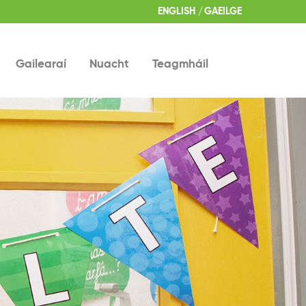
ENGLISH
GAEILGE
Gailearaí
Nuacht
Teagmháil