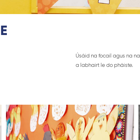
E
Úsáid na focail agus na n
a labhairt le do pháiste.